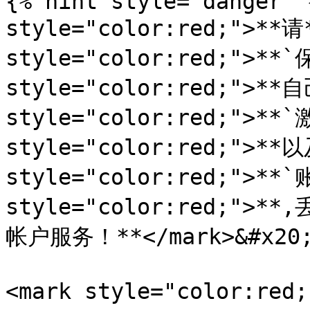
{% hint style="danger" 
style="color:red;">**请*
style="color:red;">**
style="color:red;">**自
style="color:red;">**`
style="color:red;">**以
style="color:red;">**`
style="color:red;
帐户服务！**</mark>&#x20;
<mark style="color