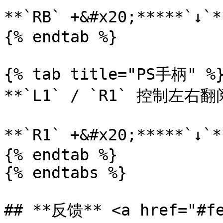
**`RB` +&#x20;*****`↓
{% endtab %}

{% tab title="PS手柄" %}
**`L1` / `R1` 控制左右翻
**`R1` +&#x20;*****`↓
{% endtab %}

{% endtabs %}

## **反馈** <a href="#fe