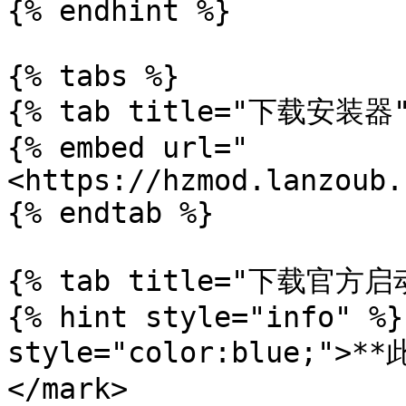
{% endhint %}

{% tabs %}

{% tab title="下载安装器" 
{% embed url="
<https://hzmod.lanzoub.
{% endtab %}

{% tab title="下载官方启动
{% hint style="info" %}
style="color:blue;
</mark>
