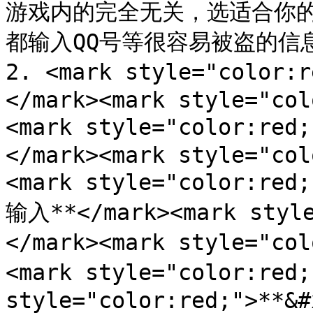
游戏内的完全无关，选适合你
都输入QQ号等很容易被盗的信息**
2. <mark style="col
</mark><mark style="col
<mark style="color:re
</mark><mark style="col
<mark style="color:
输入**</mark><mark style
</mark><mark style="co
<mark style="color:red
style="color:red;">**&#