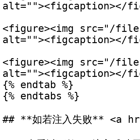
alt=""><figcaption></fi
<figure><img src="/file
alt=""><figcaption></fi
<figure><img src="/file
alt=""><figcaption></fi
{% endtab %}

{% endtabs %}

## **如若注入失败** <a href