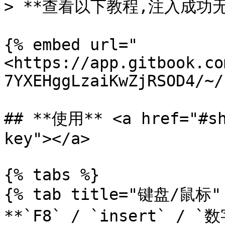
> **查看以下教程,注入成功无
{% embed url="
<https://app.gitbook.co
7YXEHggLzaiKwZjRSOD4/~/
## **使用** <a href="#sh
key"></a>

{% tabs %}

{% tab title="键盘/鼠标" 
**`F8` / `insert` / 