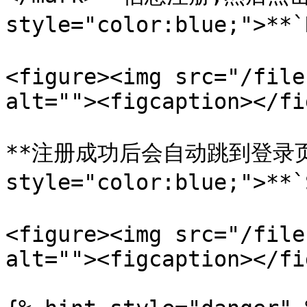
style="color:blue;">**
<figure><img src="/file
alt=""><figcaption></fi
**注册成功后会自动跳到登录页面
style="color:blue;">**
<figure><img src="/file
alt=""><figcaption></fi