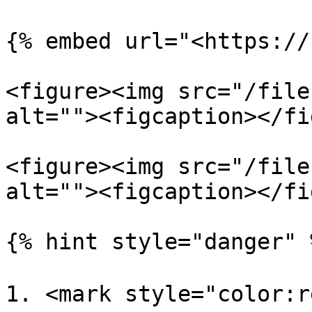
{% embed url="<https://
<figure><img src="/file
alt=""><figcaption></fi
<figure><img src="/file
alt=""><figcaption></fi
{% hint style="danger" %
1. <mark style="col