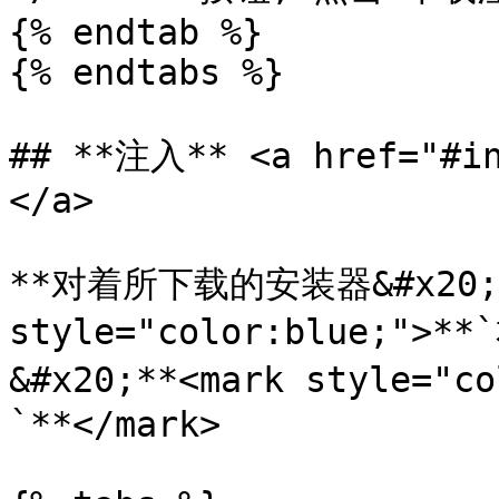
{% endtab %}

{% endtabs %}

## **注入** <a href="#in
</a>

**对着所下载的安装器&#x20;**
style="color:blue;">**
&#x20;**<mark style=
`**</mark>
