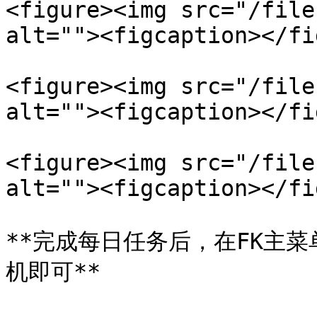
<figure><img src="/file
alt=""><figcaption></fi
<figure><img src="/file
alt=""><figcaption></fi
<figure><img src="/file
alt=""><figcaption></fi
**完成每日任务后，在FK主
机即可**
