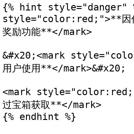
{% hint style="danger" 
style="color:red;
奖励功能**</mark>

&#x20;<mark style="c
用户使用**</mark>&#x20;

<mark style="color:
过宝箱获取**</mark>

{% endhint %}
