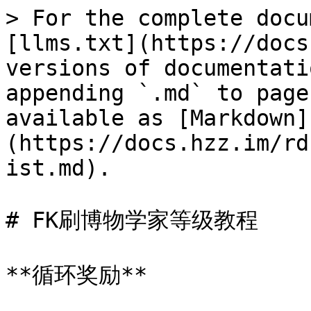
> For the complete docu
[llms.txt](https://docs
versions of documentati
appending `.md` to page
available as [Markdown]
(https://docs.hzz.im/rd
ist.md).

# FK刷博物学家等级教程

**循环奖励**
