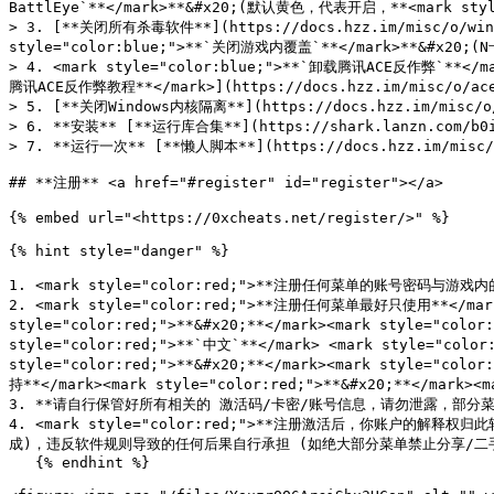
BattlEye`**</mark>**&#x20;(默认黄色，代表开启，**<mark style
> 3. [**关闭所有杀毒软件**](https://docs.hzz.im/misc/o/win
style="color:blue;">**`关闭游戏内覆盖`**</mark>**&#x20;(
> 4. <mark style="color:blue;">**`卸载腾讯ACE反作弊`
腾讯ACE反作弊教程**</mark>](https://docs.hzz.im/misc/o/ace
> 5. [**关闭Windows内核隔离**](https://docs.hzz.im/misc/o/
> 6. **安装** [**运行库合集**](https://shark.lanzn.co
> 7. **运行一次** [**懒人脚本**](https://docs.hzz.im/misc
## **注册** <a href="#register" id="register"></a>

{% embed url="<https://0xcheats.net/register/>" %}

{% hint style="danger" %}

1. <mark style="color:red;">**注册任何菜单的账号密
2. <mark style="color:red;">**注册任何菜单最好只使用**</mark><
style="color:red;">**&#x20;**</mark><mark style="col
style="color:red;">**`中文`**</mark> <mark style="color:
style="color:red;">**&#x20;**</mark><mark style="col
持**</mark><mark style="color:red;">**&#x20;**</mark><
3. **请自行保管好所有相关的 激活码/卡密/账号信息，请勿泄露，部
4. <mark style="color:red;">**注册激活后，你账
成)，违反软件规则导致的任何后果自行承担 (如绝大部分菜单禁止分享/二手处理
   {% endhint %}
