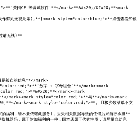
>**`关闭CE 等调试软件`**</mark>**&#x20;/&#x20;**<mark 


作弊则无视此条),**[<mark style="color:blue;">**点击查看卸载
过请无视)**

被盗的信息**</mark>

"color:red;">**`数字 + 字母组合`**</mark><mark 
lor:red;">**&#x20;**</mark><mark 
*</mark><mark style="color:red;">**与**</mark><mark 
&#x20;**</mark><mark style="color:red;">**, 且极少数菜单不支
家的福利，请不要依赖此服务)，丢失相关数据导致的任何后果自行承担**

理的比如更换机器码，属于附加福利的一种，因本店属于代购性质，请尽量自助完