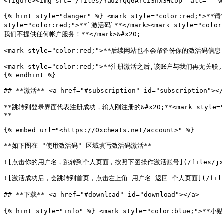
<figure><img src="/files/YauzrQQ6ArciShx3HCop" alt="" w
{% hint style="danger" %} <mark style="color:red;">**
style="color:red;">**`激活码`**</mark><mark style="col
我们不提供任何帐户服务！**</mark>&#x20;

<mark style="color:red;">**后续网站也不会帮备份你的激活码信息,请你自行*
<mark style="color:red;">**注册激活之后,该账户与我们再
{% endhint %}

## **激活** <a href="#subscription" id="subscription"></
**跳转到登录界面代表注册成功，输入刚注册的&#x20;**<mark style="color
**

{% embed url="<https://0xcheats.net/account>" %}

**如下图在 "使用激活码" 区域填写激活码激活**

![点击你的用户名，跳转到个人页面，按照下图操作激活账号](/files/jx4KkZ
![激活成功后，会跳转到首页，点击左上角 用户名 返回 个人页面](/files/AH
## **下载** <a href="#download" id="download"></a>

{% hint style="info" %} <mark style="color:blue;">**小贴