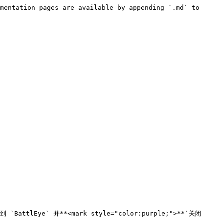
mentation pages are available by appending `.md` to 
BattlEye` 并**<mark style="color:purple;">**`关闭