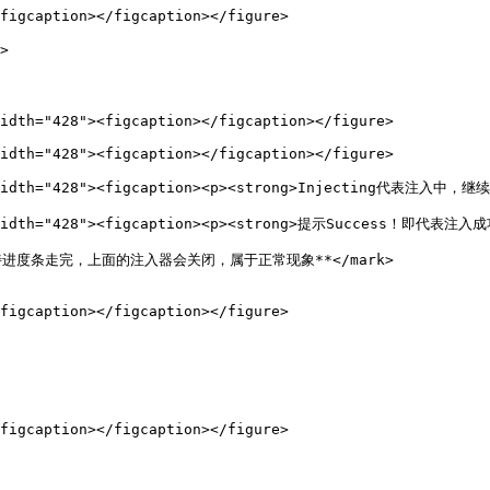
figcaption></figcaption></figure>



idth="428"><figcaption></figcaption></figure>

idth="428"><figcaption></figcaption></figure>

" width="428"><figcaption><p><strong>Injecting代表注入中，继续
 width="428"><figcaption><p><strong>提示Success！即代表注入成功<
;">**等待进度条走完，上面的注入器会关闭，属于正常现象**</mark>

figcaption></figcaption></figure>

figcaption></figcaption></figure>
