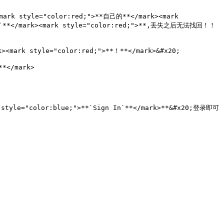
mark style="color:red;">**自己的**</mark><mark 
信息`**</mark><mark style="color:red;">**,丢失之后无法找回！！
rk style="color:red;">**！**</mark>&#x20;

/mark>

le="color:blue;">**`Sign In`**</mark>**&#x20;登录即可