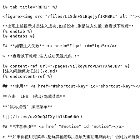
{% tab title="RDR2" %}

<figure><img src="/files/L1SdnFS1Bqejyf1RMBKc" alt=""><
**出现上述提示才是注入成功,如若没有,则是注入失败,查看以下教程**

{% endtab %}

{% endtabs %}

## **如若注入失败** <a href="#fqa" id="fqa"></a>

> **查看以下教程,注入成功无视此条.**

{% content-ref url="/pages/VilkqyuroPLwYYXheJDv" %}

[注入问题解决汇总](/o.md)

{% endcontent-ref %}

## **使用** <a href="#shortcut-key" id="shortcut-key"></
**点击 `INS` 呼出/隐藏菜单**

**`鼠标点击` 操控菜单**

![](/files/uvX0oQJIXyfh1kDm6dWr)

## **注意事项** <a href="#notice" id="notice"></a>
