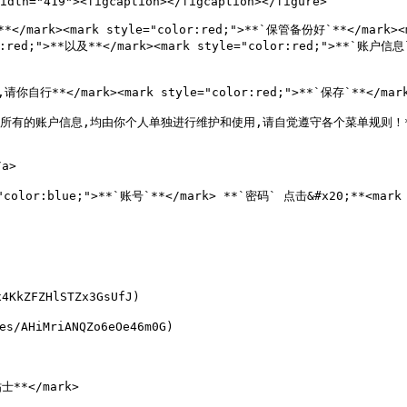
idth="419"><figcaption></figcaption></figure>

请**</mark><mark style="color:red;">**`保管备份好`**</mark><
or:red;">**以及**</mark><mark style="color:red;">**`账户
*</mark><mark style="color:red;">**`保存`**</mark><ma
无关联,所有的账户信息,均由你个人单独进行维护和使用,请自觉遵守各个菜单规则！**<
a>

:blue;">**`账号`**</mark> **`密码` 点击&#x20;**<mark sty
FZHlSTZx3GsUfJ)

iMriANQZo6eOe46m0G)

士**</mark>
