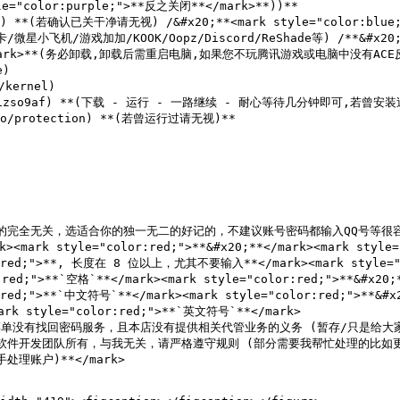
="color:purple;">**反之关闭**</mark>**))**

) **(若确认已关干净请无视) /&#x20;**<mark style="color:blue;"
N卡/微星小飞机/游戏加加/KOOK/Oopz/Discord/ReShade等) /**&#x20;
**</mark>**(务必卸载,卸载后需重启电脑,如果您不玩腾讯游戏或电脑中没有ACE反
)

kernel)

m/b0izso9af) **(下载 - 运行 - 一路继续 - 耐心等待几分钟即可,若曾安装
/o/protection) **(若曾运行过请无视)**

码与游戏内的完全无关，选适合你的独一无二的好记的，不建议账号密码都输入QQ号等很容易
mark style="color:red;">**&#x20;**</mark><mark style=
or:red;">**, 长度在 8 位以上，尤其不要输入**</mark><mark style="co
red;">**`空格`**</mark><mark style="color:red;">**&#x20;*
or:red;">**`中文符号`**</mark><mark style="color:red;">**
mark style="color:red;">**`英文符号`**</mark>

分菜单没有找回密码服务，且本店没有提供相关代管业务的义务 (暂存/只是给大
户的解释权归此软件开发团队所有，与我无关，请严格遵守规则 (部分需要我帮忙处
账户)**</mark>
