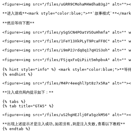
<figure><img src="/files/uGRR9CMohaM4WdhaB3gJ" alt=""><
**进入游戏**<mark style="color:blue;">**`故事模式`**</mark>
**然后等待下图**

<figure><img src="/files/ySgSCN4POatVSOuHhmfa" alt="" w
<figure><img src="/files/1FeY13XkPLyT9PcaFF0C" alt="" w
<figure><img src="/files/i9mP2JrdqOq17qH1S3oh" alt="
<figure><img src="/files/FSjqxFxQiPiit5mhpbvA" alt=""
{% hint style="info" %} <mark style="color:blue
{% endhint %}

<figure><img src="/files/M4Pr4eeqhl7pt8z7x5Ra" alt=""><
**注入成功局内提示如下：**

{% tabs %}

{% tab title="GTA5" %}

<figure><img src="/files/uS2hgHEJlj0Fa5gzkM56" alt=""><
**出现上述提示才是注入成功,如若没有,则是注入失败,查看以下教程**

{% endtab %}
