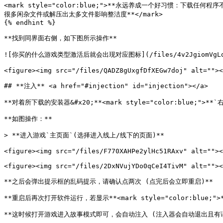
<mark style="color:blue;">**永远养成一个好习惯：
很多闲杂文件或解压出太多文件影响整洁度**</mark>

{% endhint %}

**找到同界面右侧，如下图所示操作**

![你买的什么游戏类型激活后就会出现对应图标](/files/4v2JgiomVgLq0H
<figure><img src="/files/QADZ8gUxgfDfXEGw7doj" alt=""><
## **注入** <a href="#injection" id="injection"></a>

**对着所下载的安装器&#x20;**<mark style="color:blue;">**`右键
**如图操作：**

> **进入游戏`主页面`(选择进入线上/线下的页面)**

<figure><img src="/files/F770XAHPe2ylHc51RAxv" alt=""><
<figure><img src="/files/2DxNVujYDo0qCeI4TivM" alt=""><
**之后会弹出提示框的乱码提示，请确认点两次 (点完后会立即重启)**

**重启后再次打开软件运行，若显示**<mark style="color:blue;">**`
**这时候打开游戏进入故事模式即可，会自动注入 (注入器会自动退出且有语音