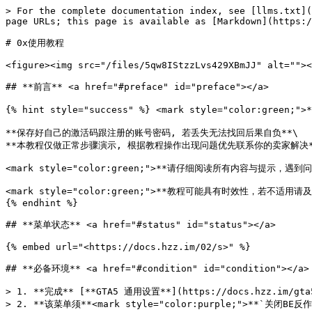
> For the complete documentation index, see [llms.txt](
page URLs; this page is available as [Markdown](https:/
# 0x使用教程

<figure><img src="/files/5qw8IStzzLvs429XBmJJ" alt=""><
## **前言** <a href="#preface" id="preface"></a>

{% hint style="success" %} <mark style="color:green;"
**保存好自己的激活码跟注册的账号密码, 若丢失无法找回后果自负**\

**本教程仅做正常步骤演示, 根据教程操作出现问题优先联系你的卖家解决**
<mark style="color:green;">**请仔细阅读所有内容与提示，遇到
<mark style="color:green;">**教程可能具有时效性，若不适用请及时
{% endhint %}

## **菜单状态** <a href="#status" id="status"></a>

{% embed url="<https://docs.hzz.im/02/s>" %}

## **必备环境** <a href="#condition" id="condition"></a>

> 1. **完成** [**GTA5 通用设置**](https://docs.hzz.im/gta5
> 2. **该菜单须**<mark style="color:purple;">**`关闭BE反