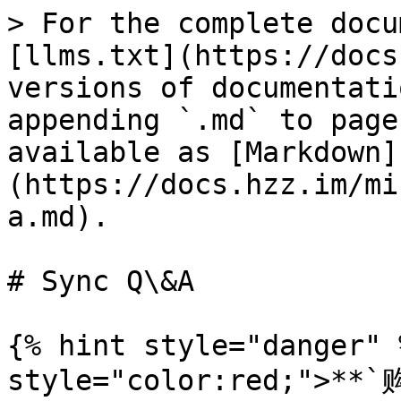
> For the complete docu
[llms.txt](https://docs
versions of documentati
appending `.md` to page
available as [Markdown]
(https://docs.hzz.im/mi
a.md).

# Sync Q\&A

{% hint style="danger" 
style="color:red;"