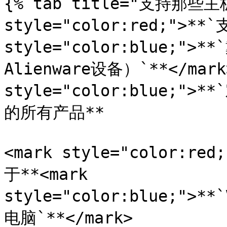
{% tab title="支持那些主板"
style="color:red;">**`
style="color:blue;"
Alienware设备）`**</mark>
style="color:blue;">*
的所有产品**

<mark style="color:r
于**<mark 
style="color:blue;">*
电脑`**</mark>
