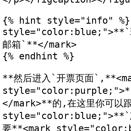
{% hint style="info" %}
style="color:blue;
邮箱`**</mark>

{% endhint %}

**然后进入`开票页面`,**<mar
style="color:purple
</mark>**的,在这里你可以跟R
style="color:blue;">
要**<mark style="color