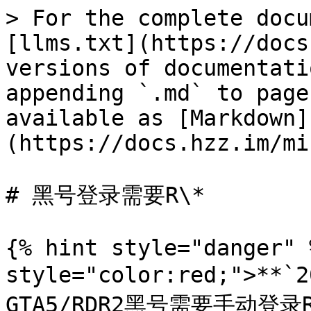
> For the complete docu
[llms.txt](https://docs
versions of documentati
appending `.md` to page
available as [Markdown]
(https://docs.hzz.im/mi
# 黑号登录需要R\*

{% hint style="danger" 
style="color:red;">*
GTA5/RDR2黑号需要手动登录R*`