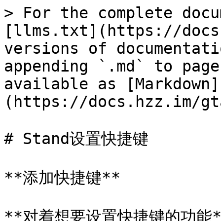
> For the complete docu
[llms.txt](https://docs
versions of documentati
appending `.md` to page
available as [Markdown]
(https://docs.hzz.im/gt
# Stand设置快捷键

**添加快捷键**

**对着想要设置快捷键的功能**