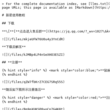
> For the complete documentation index, see [llms.txt](
page URLs; this page is available as [Markdown](https:/
# 新星使用教程

## 下载

**\[**[**点击进入售后群**](https://jq.qq.com/?_wv=1027\
![](/files/mkjeUFW76U0u4y3YnCdR)

**下载后解压**

![](/files/kJMBp4LP4nSeXHO3ESZI)

## **注册**

{% hint style="info" %} <mark style="color:blue;">
{% endhint %}

![](/files/qZW7fbKrZ7CEG7SRq55S)

**随后如下图所示注册激活**

{% hint style="danger" %} <mark style="color:re
{% endhint %}

![](/files/Bp9pXUKSP0yoCn7G4K8t)
