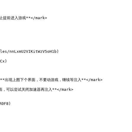
*禁止提前进入游戏**</mark>

nLxmU2VIKitWzV5oH1b)

x)

ange;">**出现上图下个界面，不要动游戏，继续等注入**</mark>

界面，可以尝试关闭加速器再注入**</mark>

F8)
