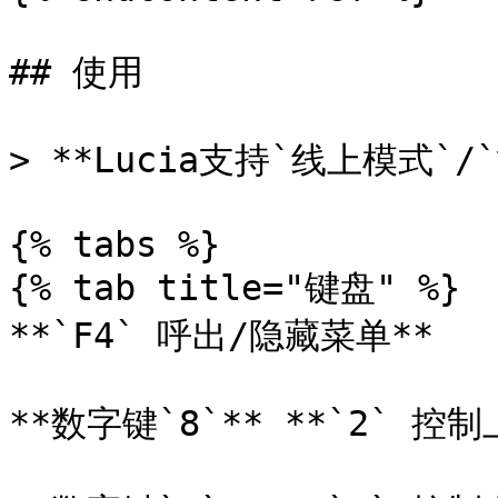
## 使用

> **Lucia支持`线上模式`/`
{% tabs %}

{% tab title="键盘" %}

**`F4` 呼出/隐藏菜单**

**数字键`8`** **`2` 控制上