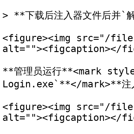
> **下载后注入器文件后并`解压
<figure><img src="/file
alt=""><figcaption></fi
**管理员运行**<mark style=
Login.exe`**</mark>**注
<figure><img src="/file
alt=""><figcaption></fi