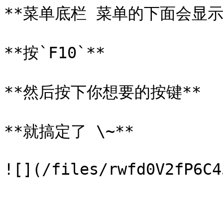
**菜单底栏 菜单的下面会显示一
**按`F10`**

**然后按下你想要的按键**

**就搞定了 \~**
