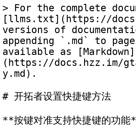
> For the complete docu
[llms.txt](https://docs
versions of documentati
appending `.md` to page
available as [Markdown]
(https://docs.hzz.im/gt
y.md).

# 开拓者设置快捷键方法

**按键对准支持快捷键的功能**