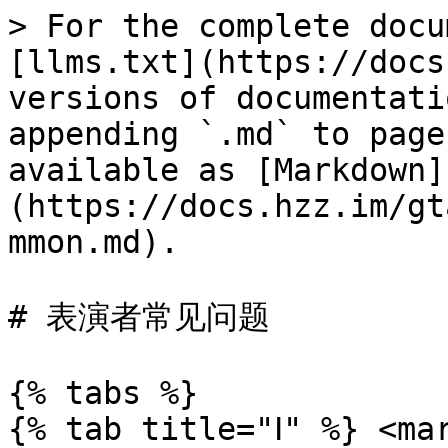
> For the complete docu
[llms.txt](https://docs
versions of documentati
appending `.md` to page
available as [Markdown]
(https://docs.hzz.im/gt
mmon.md).

# 表演者常见问题

{% tabs %}

{% tab title="Ⅰ" %} <ma