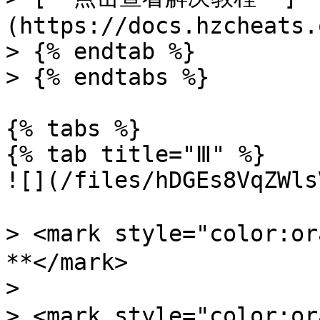
(https://docs.hzcheats.
> {% endtab %}

> {% endtabs %}

{% tabs %}

{% tab title="Ⅲ" %}

![](/files/hDGEs8VqZWls
> <mark style="colo
**</mark>

>

> <mark style="color