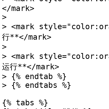
</mark>

>

> <mark style="colo
行**</mark>

>

> <mark style="colo
运行**</mark>

> {% endtab %}

> {% endtabs %}

{% tabs %}
