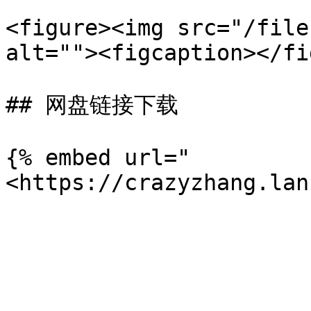
<figure><img src="/file
alt=""><figcaption></fi
## 网盘链接下载

{% embed url="