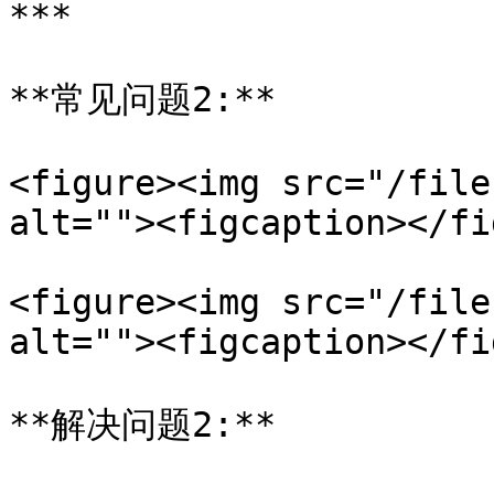
***

**常见问题2:**

<figure><img src="/file
alt=""><figcaption></fi
<figure><img src="/file
alt=""><figcaption></fi
**解决问题2:**
