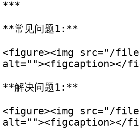
***

**常见问题1:**

<figure><img src="/file
alt=""><figcaption></fi
**解决问题1:**

<figure><img src="/file
alt=""><figcaption></fi