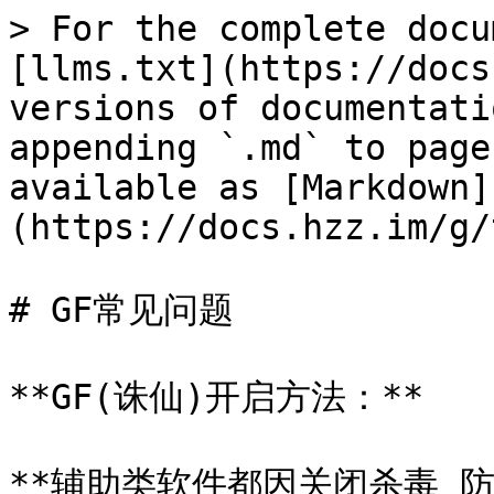
> For the complete docu
[llms.txt](https://docs
versions of documentati
appending `.md` to page
available as [Markdown]
(https://docs.hzz.im/g/
# GF常见问题

**GF(诛仙)开启方法：**

**辅助类软件都因关闭杀毒 