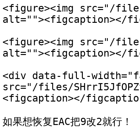
<figure><img src="/file
alt=""><figcaption></fi
<figure><img src="/file
alt=""><figcaption></fi
<div data-full-width="f
src="/files/SHrrI5JfOPZ
<figcaption></figcaptio
如果想恢复EAC把9改2就行！
