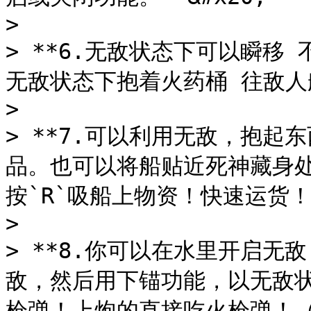
>

> **6.无敌状态下可以瞬移
无敌状态下抱着火药桶 往敌人船底
>

> **7.可以利用无敌，抱起
品。也可以将船贴近死神藏身处1
按`R`吸船上物资！快速运货！**
>

> **8.你可以在水里开启无
敌，然后用下锚功能，以无敌
枪弹！上炮的直接吃火枪弹！