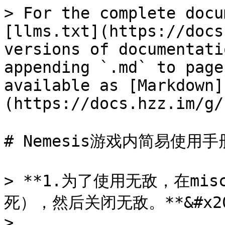
> For the complete docu
[llms.txt](https://docs
versions of documentati
appending `.md` to page
available as [Markdown]
(https://docs.hzz.im/g/
# Nemesis游戏内简易使用手册
> **1.为了使用无敌，在m
死），然后关闭无敌。**&#x20
>
