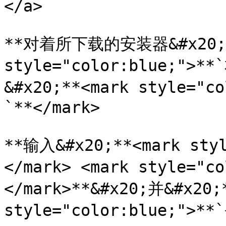
</a>

**对着所下载的安装器&#x20;**
style="color:blue;">**
&#x20;**<mark style=
`**</mark>

**输入&#x20;**<mark sty
</mark> <mark style="c
</mark>**&#x20;并&#x20;*
style="color:blue;">**