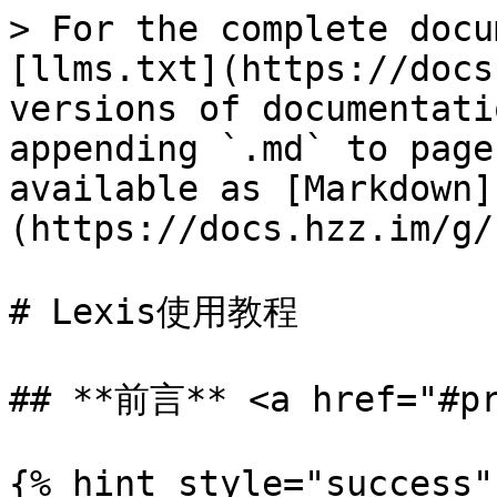
> For the complete docu
[llms.txt](https://docs
versions of documentati
appending `.md` to page
available as [Markdown]
(https://docs.hzz.im/g/
# Lexis使用教程

## **前言** <a href="#pr
{% hint style="success"