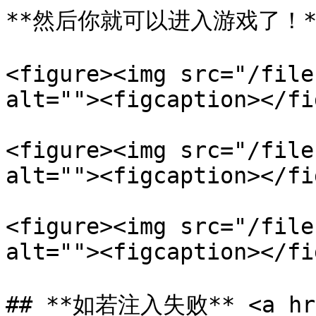
**然后你就可以进入游戏了！**
<figure><img src="/file
alt=""><figcaption></fi
<figure><img src="/file
alt=""><figcaption></fi
<figure><img src="/file
alt=""><figcaption></fi
## **如若注入失败** <a href