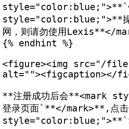
style="color:blue;">*
style="color:blue
网，则请勿使用Lexis**</mar
{% endhint %}

<figure><img src="/file
alt=""><figcaption></fi
**注册成功后会**<mark sty
登录页面`**</mark>**,点击*
style="color:blue;">**