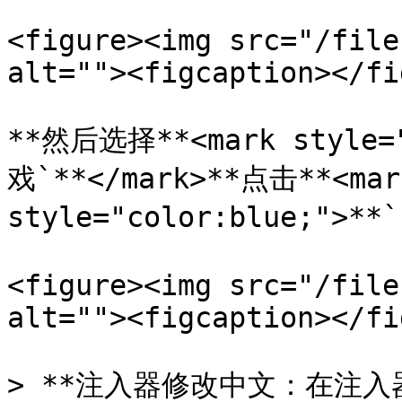
<figure><img src="/file
alt=""><figcaption></fi
**然后选择**<mark style
戏`**</mark>**点击**<mark
style="color:blue;">**
<figure><img src="/file
alt=""><figcaption></fi
> **注入器修改中文：在注入