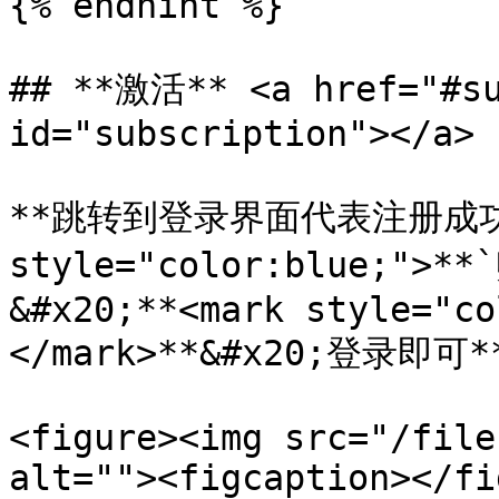
{% endhint %}

## **激活** <a href="#su
id="subscription"></a>

**跳转到登录界面代表注册成功，输
style="color:blue;">*
&#x20;**<mark style="co
</mark>**&#x20;登录即可**
<figure><img src="/file
alt=""><figcaption></fi