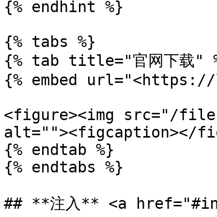
{% endhint %}

{% tabs %}

{% tab title="官网下载" %
{% embed url="<https://
<figure><img src="/file
alt=""><figcaption></fi
{% endtab %}

{% endtabs %}

## **注入** <a href="#in