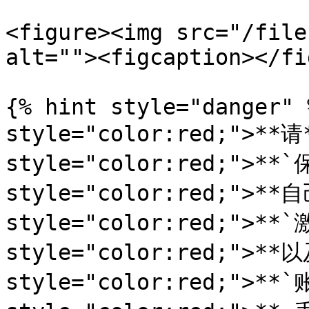
<figure><img src="/file
alt=""><figcaption></fi
{% hint style="danger" 
style="color:red;">**请*
style="color:red;">**
style="color:red;">**自
style="color:red;">**`
style="color:red;">**以
style="color:red;">**`