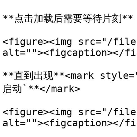
**点击加载后需要等待片刻**

<figure><img src="/file
alt=""><figcaption></fi
**直到出现**<mark style=
启动`**</mark>

<figure><img src="/file
alt=""><figcaption></fi