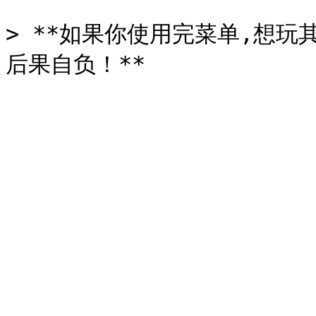
> **如果你使用完菜单,想