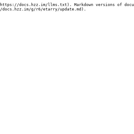
https://docs.hzz.im/llms.txt). Markdown versions of docu
/docs.hzz.im/g/r6/etarry/update.md).
