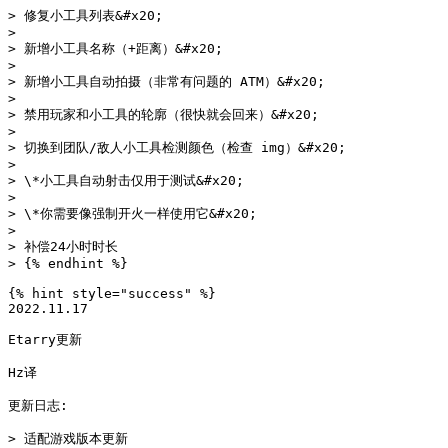
> 修复小工具列表&#x20;

>

> 新增小工具名称（+距离）&#x20;

>

> 新增小工具自动拍摄（非常有问题的 ATM）&#x20;

>

> 禁用玩家和小工具的轮廓（很快就会回来）&#x20;

>

> 切换到团队/敌人小工具检测颜色（检查 img）&#x20;

>

> \*小工具自动射击仅用于测试&#x20;

>

> \*你需要像强制开火一样使用它&#x20;

>

> 补偿24小时时长

> {% endhint %}

{% hint style="success" %}

2022.11.17

Etarry更新

Hz译

更新日志:

> 适配游戏版本更新
