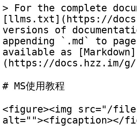
> For the complete docu
[llms.txt](https://docs
versions of documentati
appending `.md` to page
available as [Markdown]
(https://docs.hzz.im/g/
# MS使用教程

<figure><img src="/file
alt=""><figcaption></fi