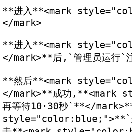
**进入**<mark style="co
</mark>

**进入**<mark style="co
</mark>**后,`管理员运行`注
**然后**<mark style="c
</mark>**成功,**<mark s
再等待10·30秒`**</mark>*
style="color:blue;">
击**<mark style="color