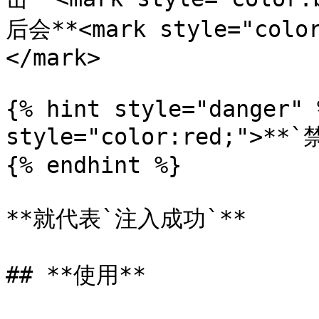
后会**<mark style="col
</mark>

{% hint style="danger" 
style="color:red;">**
{% endhint %}

**就代表`注入成功`**

## **使用**
