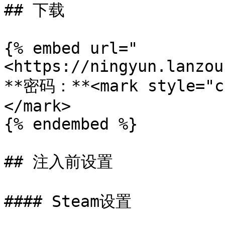
## 下载

{% embed url="
<https://ningyun.lanzou
**密码：**<mark style="co
</mark>

{% endembed %}

## 注入前设置

#### Steam设置
