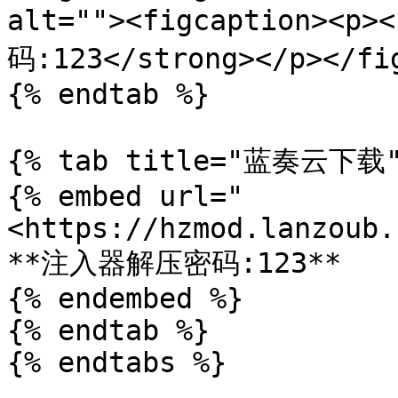
alt=""><figcaption><
码:123</strong></p></fig
{% endtab %}

{% tab title="蓝奏云下载" 
{% embed url="
<https://hzmod.lanzoub.
**注入器解压密码:123**

{% endembed %}

{% endtab %}

{% endtabs %}
