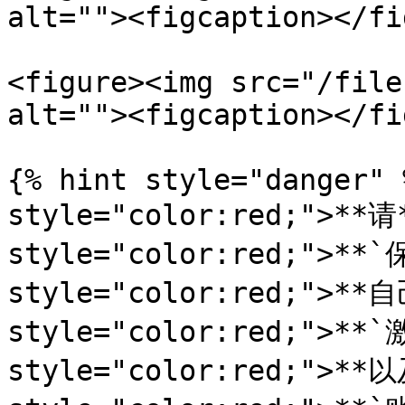
alt=""><figcaption></fi
<figure><img src="/file
alt=""><figcaption></fi
{% hint style="danger" 
style="color:red;">**请*
style="color:red;">**
style="color:red;">**自
style="color:red;">**`
style="color:red;">**以