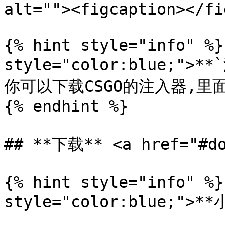
alt=""><figcaption></fi
{% hint style="info" %}
style="color:blue;"
你可以下载CSGO的注入器,里面会
{% endhint %}

## **下载** <a href="#do
{% hint style="info" %}
style="color:blue;">**