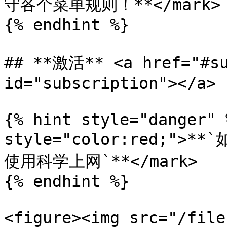
守各个菜单规则！**</mark>

{% endhint %}

## **激活** <a href="#su
id="subscription"></a>

{% hint style="danger" 
style="color:red;"
使用科学上网`**</mark>

{% endhint %}

<figure><img src="/file