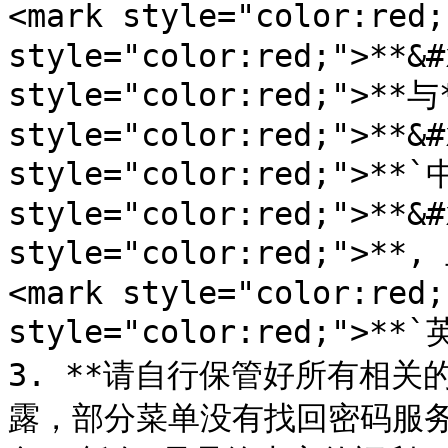
<mark style="color:red
style="color:red;">**&#
style="color:red;">**与*
style="color:red;">**&#
style="color:red;">**`
style="color:red;">**&#
style="color:red;">*
<mark style="color:red;
style="color:red;">**`
3. **请自行保管好所有相关
露，部分菜单没有找回密码服