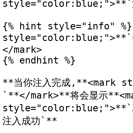
style="color:blue;">**
{% hint style="info" %}
style="color:blue;
</mark>

{% endhint %}

**当你注入完成,**<mark sty
`**</mark>**将会显示**<ma
style="color:blue;">*
注入成功`**
