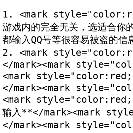
1. <mark style="col
游戏内的完全无关，选适合你
都输入QQ号等很容易被盗的信息**
2. <mark style="col
</mark><mark style="col
<mark style="color:re
</mark><mark style="col
<mark style="color:
输入**</mark><mark style
</mark><mark style="co