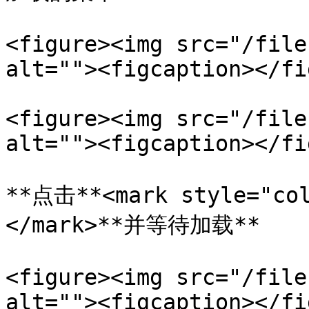
<figure><img src="/file
alt=""><figcaption></fi
<figure><img src="/file
alt=""><figcaption></fi
**点击**<mark style="col
</mark>**并等待加载**

<figure><img src="/file
alt=""><figcaption></fi