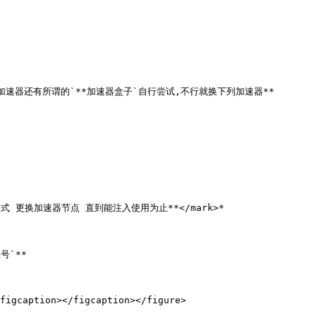
rk>**等加速器还有所谓的`**加速器盒子`自行尝试,不行就换下列加速器**

速器模式 更换加速器节点 直到能注入使用为止**</mark>*

`**

figcaption></figcaption></figure>
