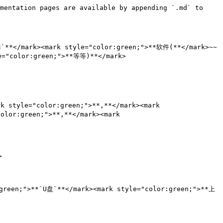
mentation pages are available by appending `.md` to 
`**</mark><mark style="color:green;">**软件(**</mark>~~
="color:green;">**等等)**</mark>

style="color:green;">**,**</mark><mark 
lor:green;">**,**</mark><mark 


green;">**`U盘`**</mark><mark style="color:green;">**上