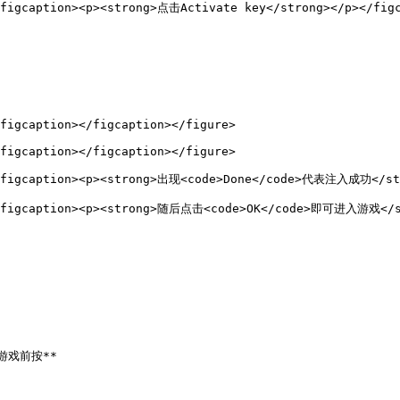
<figcaption><p><strong>点击Activate key</strong></p></figc
figcaption></figcaption></figure>

figcaption></figcaption></figure>

><figcaption><p><strong>出现<code>Done</code>代表注入成功</str
"><figcaption><p><strong>随后点击<code>OK</code>即可进入游戏</st
戏前按**
