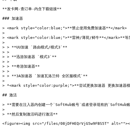
**发卡网-查订单-内含下载链接**

### 加速器

> <mark style="color:blue;">**禁止使用免费加速器**</mark>

>

> <mark style="color:blue;">**雷神/薄荷/鲜牛**</ma
>

> > **UU加速 `路由模式/模式3`**

> >

> > **迅游加速器 `模式3`**

> >

> > **奇游加速器**

> >

> > **3A加速器 `加速瓦洛兰特 全区服模式`**

>

> *<mark style="color:purple;">**尝试更换加速器 更换加
## 激活

> **需要在注入器内创建一个`SoftHub账号`或者登录现有的`SoftHub账号
>

> **然后复制激活码进行激活**

<figure><img src="/files/08jDFHEQrVjG5w9FBS5T" alt=""><