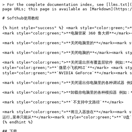
> For the complete documentation index, see [llms.txt](
page URLs; this page is available as [Markdown](https:/
# Softhub使用教程

{% hint style="success" %} <mark style="color:green;
<mark style="color:green;">**电脑管家 360 鲁大师**</mark>~~<
<mark style="color:green;">**关闭电脑里的**</mark><mark 
<mark style="color:green;">**关闭电脑的**</mark><mark sty
<mark style="color:green;">**关闭退出所有覆盖层软件 例如:**</mark
style="color:green;">**`微星小飞机MSI`**</mark> <mark style
style="color:green;">**`NVIDIA GeForce`**</mark><mark 
<mark style="color:green;">**关闭退出你电脑里的各种调试器 例如：**<
<mark style="color:green;">**卸载你电脑里的各种模拟器 例如：**</
<mark style="color:green;">**`不支持中文路径`**</mark>

<mark style="color:green;">**将注入器放在**</mark><mark sty
运行,菜单只能从**</mark><mark style="color:green;">**`U盘`**
{% endhint %}

## 下载
