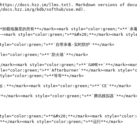
https://docs.hzz.im/llms.txt). Markdown versions of docu
/docs.hzz.im/g/bdb/softhub/use.md).

">**卸载电脑里的所有**</mark><mark style="color:green;">**`杀毒
mark style="color:green;">**&#x20;**</mark><mark style
style="color:green;">**`自带杀毒-实时防护`**</mark>

le="color:green;">**`防火墙`**</mark>

><mark style="color:green;">**`GAME++`**</mark><mark 
="color:green;">**`Afterburner`**</mark><mark style="co
style="color:green;">**等等**</mark>

/mark><mark style="color:green;">**`CE`**</mark>

mark><mark style="color:green;">**`腾讯模拟器`**</mark>
le="color:green;">**&#x20;**</mark><mark style="color:
</mark><mark style="color:green;">**运行**</mark>
