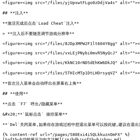
<figure><img src="/files/yjUpxwtFLgo0zDdjVa4s" alt="">
## **注入**

**激活完成后点击`Load Cheat`注入**

> **注入后不要随意调节游戏分辨率**

<figure><img src="/files/8JDp3MPW2F1lt604Y8gg" alt=""><
<figure><img src="/files/vxLEjPNybi0mvR5NyQcJ" alt=""><
<figure><img src="/files/KkNC10rND5dEhKW6DkJQ" alt=""
<figure><img src="/files/5THIcMTp1DtLHDrsyqVZ" alt="
**首次注入菜单会自动呼出在屏幕右上角**

## **使用**

**点击 `F7` 呼出/隐藏菜单**

&#x20;**`鼠标点击` 操控菜单**

**`Del`关闭菜单,如果你在游戏过程中想退出菜单可以按此键,建议在退出游
{% content-ref url="/pages/580Exi4i5QLkkuznOmFX" %}

[Softhub功能展示与中文注解](/g/bdb/softhub/show.md)
