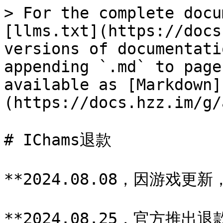
> For the complete docu
[llms.txt](https://docs
versions of documentati
appending `.md` to page
available as [Markdown]
(https://docs.hzz.im/g/
# IChams退款

**2024.08.08，因游戏更新，
**2024.08.25，官方推出退款